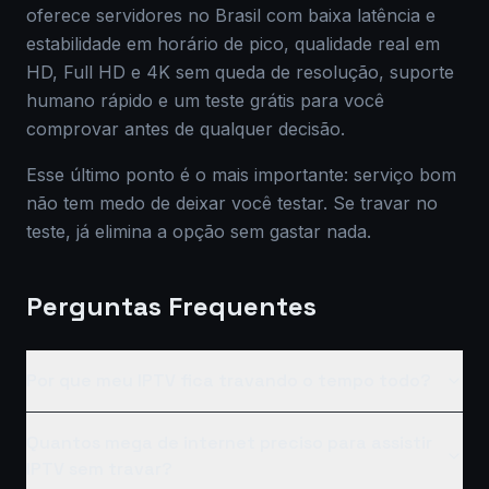
oferece servidores no Brasil com baixa latência e
estabilidade em horário de pico, qualidade real em
HD, Full HD e 4K sem queda de resolução, suporte
humano rápido e um teste grátis para você
comprovar antes de qualquer decisão.
Esse último ponto é o mais importante: serviço bom
não tem medo de deixar você testar. Se travar no
teste, já elimina a opção sem gastar nada.
Perguntas Frequentes
Por que meu IPTV fica travando o tempo todo?
Quantos mega de internet preciso para assistir
IPTV sem travar?