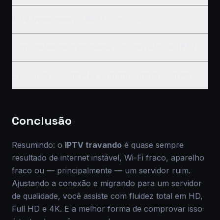
IPTV trava mais no Wi-Fi ou no cabo?
Como saber se o problema é do servidor de IPTV?
É possível assistir IPTV sem travamento em 4K?
Conclusão
Resumindo: o
IPTV travando
é quase sempre
resultado de internet instável, Wi-Fi fraco, aparelho
fraco ou — principalmente — um servidor ruim.
Ajustando a conexão e migrando para um servidor
de qualidade, você assiste com fluidez total em HD,
Full HD e 4K. E a melhor forma de comprovar isso