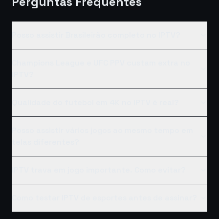
Perguntas Frequentes
Posso assistir Brasileirão completo no IPTV?
Champions League e UFC PPV custam extra no
IPTV?
Qualidade do futebol em 4K no IPTV é real?
Posso assistir vários jogos ao mesmo tempo em
telas diferentes?
IPTV trava em jogo importante. Como evitar?
Como testar IPTV de esportes antes de assinar?