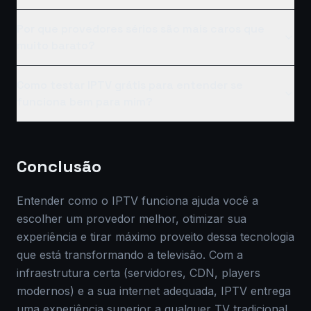
Por que provedores sérios são mais caros que
muito barato?
Como testar IPTV grátis para entender se
funciona bem para mim?
Conclusão
Entender como o IPTV funciona ajuda você a
escolher um provedor melhor, otimizar sua
experiência e tirar máximo proveito dessa tecnologia
que está transformando a televisão. Com a
infraestrutura certa (servidores, CDN, players
modernos) e a sua internet adequada, IPTV entrega
uma experiência superior a qualquer TV tradicional.